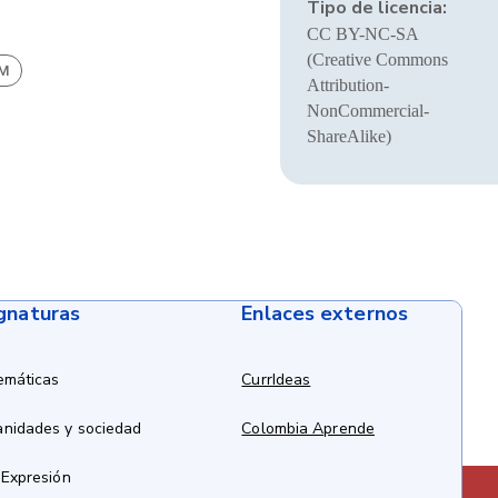
Tipo de licencia:
CC BY-NC-SA
(Creative Commons
BM
Attribution-
NonCommercial-
ShareAlike)
ignaturas
Enlaces externos
emáticas
CurrIdeas
anidades y sociedad
Colombia Aprende
 Expresión