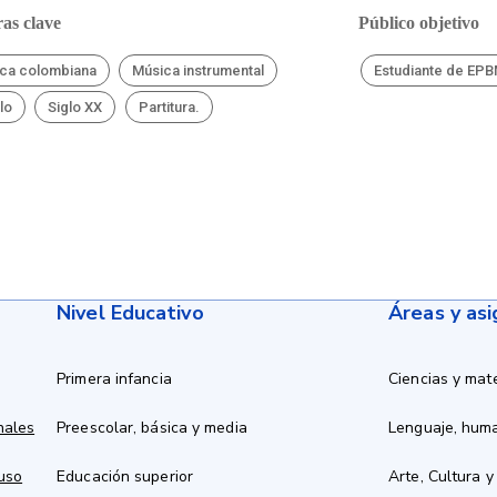
as clave
Público objetivo
ca colombiana
Música instrumental
Estudiante de EP
lo
Siglo XX
Partitura.
Nivel Educativo
Áreas y as
Primera infancia
Ciencias y mat
nales
Preescolar, básica y media
Lenguaje, hum
 uso
Educación superior
Arte, Cultura y