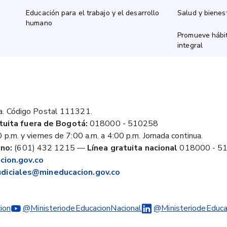
Educación para el trabajo y el desarrollo
Salud y bienes
humano
Promueve hábit
integral
a. Código Postal 111321.
tuita fuera de Bogotá:
018000 - 510258
 p.m. y viernes de 7:00 a.m. a 4:00 p.m. Jornada continua.
no:
(601) 432 1215
—
Línea gratuita nacional
018000 - 5
ion.gov.co
judiciales@mineducacion.gov.co
ion
@MinisteriodeEducacionNacional
@MinisteriodeEduca