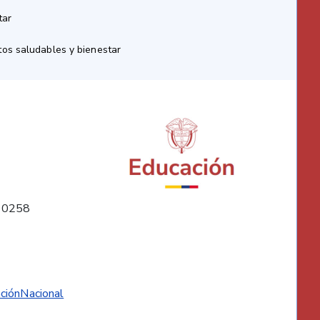
tar
os saludables y bienestar
10258
ciónNacional