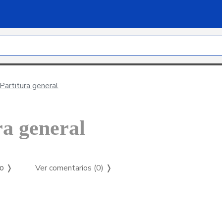
Partitura general
ra general
Ver comentarios (0)
❭
so ❭