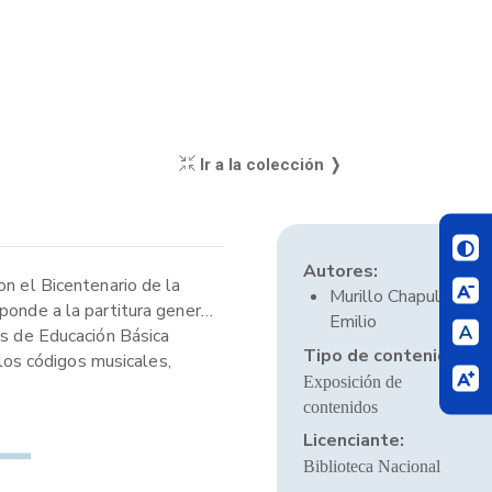
Ir a la colección ❭
Autores:
on el Bicentenario de la
Murillo Chapull,
ponde a la partitura general
Emilio
es de Educación Básica
Tipo de contenido:
 los códigos musicales,
Exposición de
contenidos
Licenciante:
Biblioteca Nacional