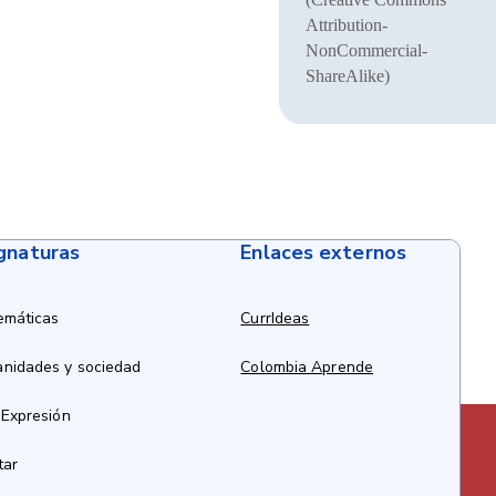
Attribution-
NonCommercial-
ShareAlike)
ignaturas
Enlaces externos
emáticas
CurrIdeas
anidades y sociedad
Colombia Aprende
 Expresión
tar