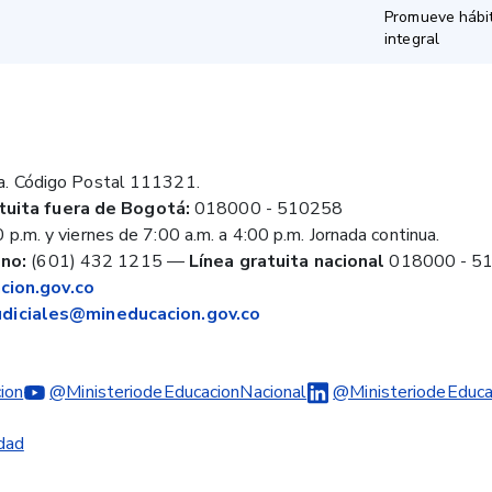
Promueve hábit
integral
a. Código Postal 111321.
tuita fuera de Bogotá:
018000 - 510258
 p.m. y viernes de 7:00 a.m. a 4:00 p.m. Jornada continua.
no:
(601) 432 1215
—
Línea gratuita nacional
018000 - 5
ion.gov.co
judiciales@mineducacion.gov.co
ion
@MinisteriodeEducacionNacional
@MinisteriodeEduca
idad