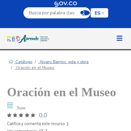
Campo de búsqueda por palabra clave
ES
Catálogo
Álvaro Barrios: vida y obra
Oración en el Museo
Oración en el Museo
None
0,0
Califica y comenta este recurso ❭
Ver comentarios (0)
❭