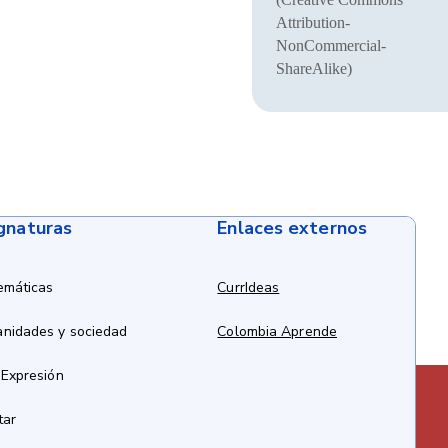
Attribution-
NonCommercial-
ShareAlike)
ignaturas
Enlaces externos
emáticas
CurrIdeas
anidades y sociedad
Colombia Aprende
 Expresión
tar