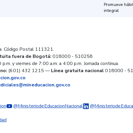
Promueve hábit
integral
a. Código Postal 111321.
tuita fuera de Bogotá:
018000 - 510258
 p.m. y viernes de 7:00 a.m. a 4:00 p.m. Jornada continua.
no:
(601) 432 1215
—
Línea gratuita nacional
018000 - 5
ion.gov.co
judiciales@mineducacion.gov.co
ion
@MinisteriodeEducacionNacional
@MinisteriodeEduca
idad