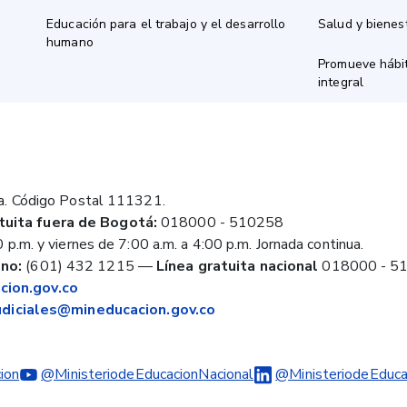
Educación para el trabajo y el desarrollo
Salud y bienes
humano
Promueve hábit
integral
a. Código Postal 111321.
tuita fuera de Bogotá:
018000 - 510258
 p.m. y viernes de 7:00 a.m. a 4:00 p.m. Jornada continua.
no:
(601) 432 1215
—
Línea gratuita nacional
018000 - 5
ion.gov.co
judiciales@mineducacion.gov.co
ion
@MinisteriodeEducacionNacional
@MinisteriodeEduca