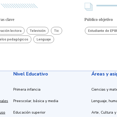
as clave
Público objetivo
vación lectora
Televisión
Tic
Estudiante de EP
elos pedagógicos
Lenguaje
Nivel Educativo
Áreas y as
Primera infancia
Ciencias y mat
nales
Preescolar, básica y media
Lenguaje, hum
 uso
Educación superior
Arte, Cultura y