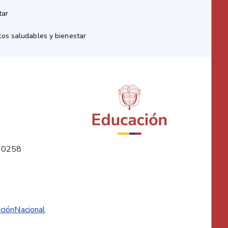
tar
os saludables y bienestar
10258
ciónNacional