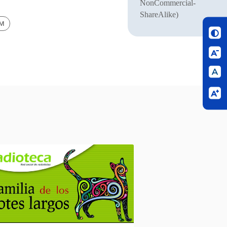
NonCommercial-
ShareAlike)
BM