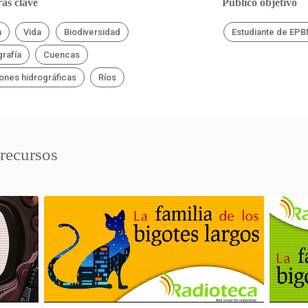
as clave
Público objetivo
a
Vida
Biodiversidad
Estudiante de EP
rafía
Cuencas
ones hidrográficas
Ríos
 recursos