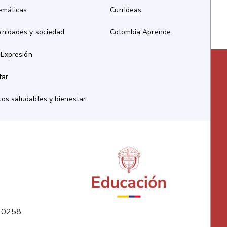
emáticas
CurrIdeas
anidades y sociedad
Colombia Aprende
 Expresión
tar
os saludables y bienestar
10258