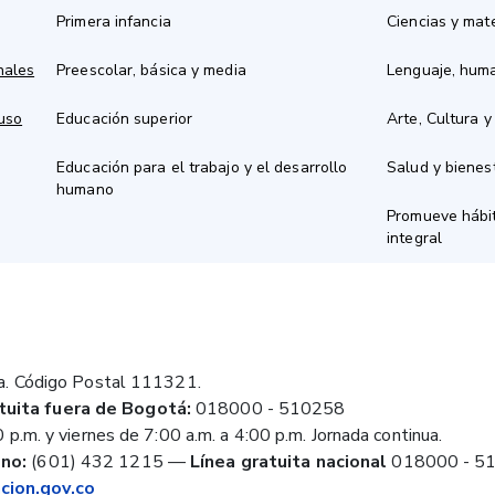
Primera infancia
Ciencias y mat
nales
Preescolar, básica y media
Lenguaje, hum
 uso
Educación superior
Arte, Cultura y
Educación para el trabajo y el desarrollo
Salud y bienes
humano
Promueve hábit
integral
a. Código Postal 111321.
tuita fuera de Bogotá:
018000 - 510258
 p.m. y viernes de 7:00 a.m. a 4:00 p.m. Jornada continua.
no:
(601) 432 1215
—
Línea gratuita nacional
018000 - 5
ion.gov.co