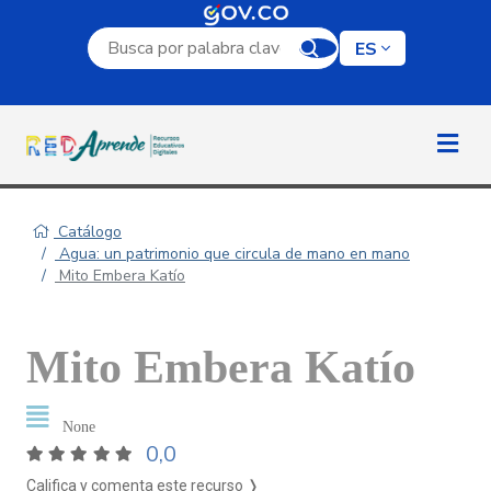
Campo de búsqueda por palabra clave
ES
Catálogo
Agua: un patrimonio que circula de mano en mano
Mito Embera Katío
Mito Embera Katío
None
0,0
Califica y comenta este recurso ❭