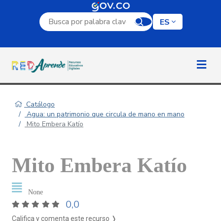
Campo de búsqueda por palabra clave
ES
Catálogo
Agua: un patrimonio que circula de mano en mano
Mito Embera Katío
Mito Embera Katío
None
0,0
Califica y comenta este recurso ❭