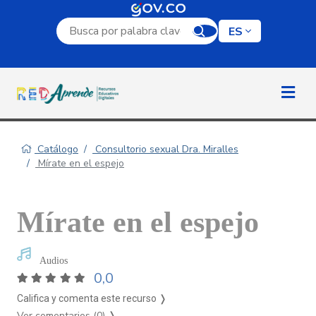
Campo de búsqueda por palabra clave
ES
Catálogo
Consultorio sexual Dra. Miralles
Mírate en el espejo
Mírate en el espejo
Audios
0,0
Califica y comenta este recurso ❭
Ver comentarios (0)
❭