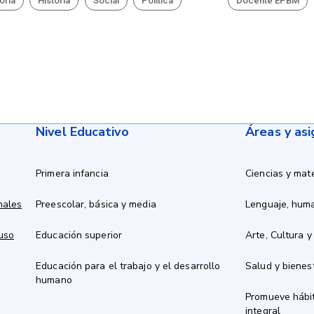
ofía
Historia
Social
Política
Docente EPBM
Nivel Educativo
Áreas y as
Primera infancia
Ciencias y mat
nales
Preescolar, básica y media
Lenguaje, hum
 uso
Educación superior
Arte, Cultura y
Educación para el trabajo y el desarrollo
Salud y bienes
humano
Promueve hábit
integral