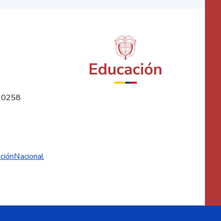
10258
ciónNacional