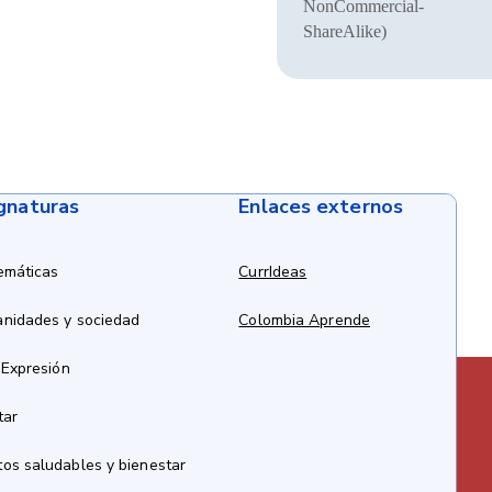
NonCommercial-
ShareAlike)
ignaturas
Enlaces externos
emáticas
CurrIdeas
anidades y sociedad
Colombia Aprende
 Expresión
tar
os saludables y bienestar