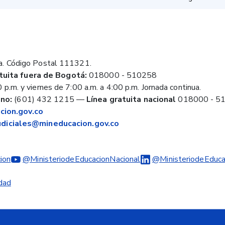
a. Código Postal 111321.
tuita fuera de Bogotá:
018000 - 510258
 p.m. y viernes de 7:00 a.m. a 4:00 p.m. Jornada continua.
no:
(601) 432 1215
—
Línea gratuita nacional
018000 - 5
ion.gov.co
judiciales@mineducacion.gov.co
ion
@MinisteriodeEducacionNacional
@MinisteriodeEduca
idad