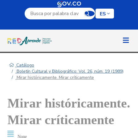
Campo de búsqueda por palabra clave
ES
Catálogo
Boletín Cultural y Bibliográfico: Vol. 26, núm. 19 (1989)
Mirar históricamente. Mirar críticamente
Mirar históricamente.
Mirar críticamente
None