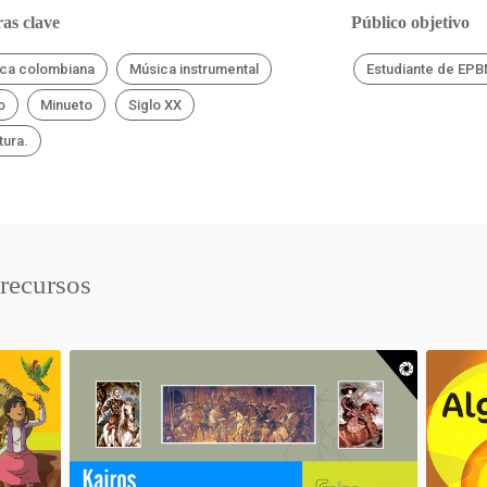
as clave
Público objetivo
ca colombiana
Música instrumental
Estudiante de EP
o
Minueto
Siglo XX
tura.
 recursos