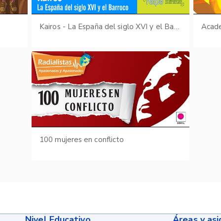
s
Kairos - La España del siglo XVI y el Barroco
Acade
100 mujeres en conflicto
Nivel Educativo
Áreas y as