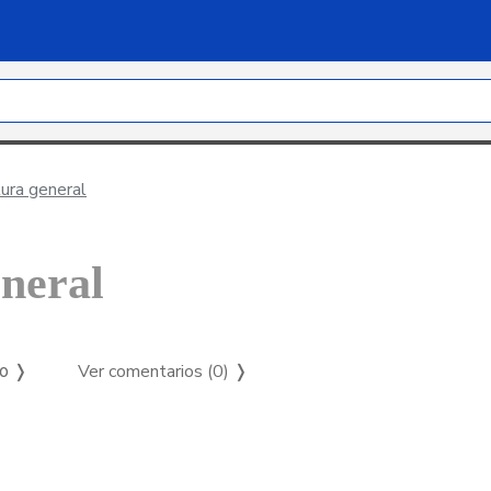
ura general
neral
Ver comentarios (0)
❭
so ❭