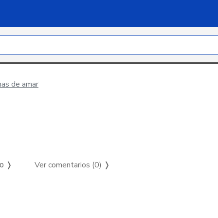
mas de amar
Ver comentarios (0)
❭
so ❭