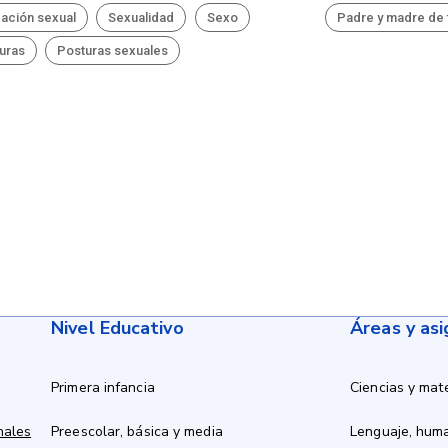
ación sexual
Sexualidad
Sexo
Padre y madre de 
uras
Posturas sexuales
Nivel Educativo
Áreas y as
Primera infancia
Ciencias y mat
nales
Preescolar, básica y media
Lenguaje, hum