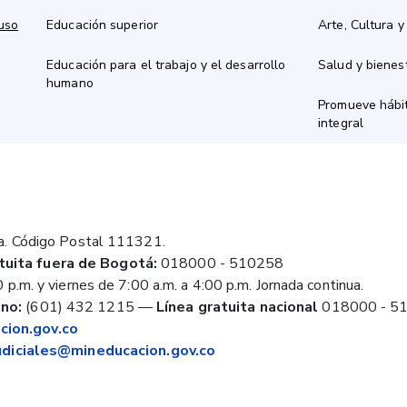
 uso
Educación superior
Arte, Cultura y
Educación para el trabajo y el desarrollo
Salud y bienes
humano
Promueve hábit
integral
a. Código Postal 111321.
tuita fuera de Bogotá:
018000 - 510258
 p.m. y viernes de 7:00 a.m. a 4:00 p.m. Jornada continua.
no:
(601) 432 1215
—
Línea gratuita nacional
018000 - 5
ion.gov.co
judiciales@mineducacion.gov.co