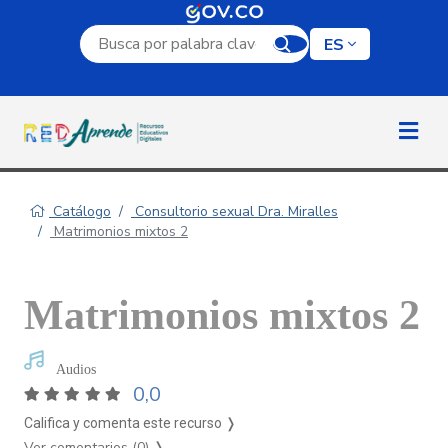
Campo de búsqueda por palabra clave
ES
Catálogo
Consultorio sexual Dra. Miralles
Matrimonios mixtos 2
Matrimonios mixtos 2
Audios
0,0
Califica y comenta este recurso ❭
Ver comentarios (0)
❭