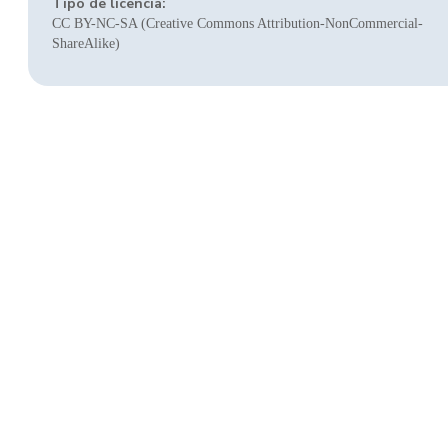
Tipo de licencia:
CC BY-NC-SA (Creative Commons Attribution-NonCommercial-
ShareAlike)