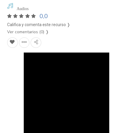
Audios
0,0
Califica y comenta este recurso ❭
Ver comentarios (0)
❭