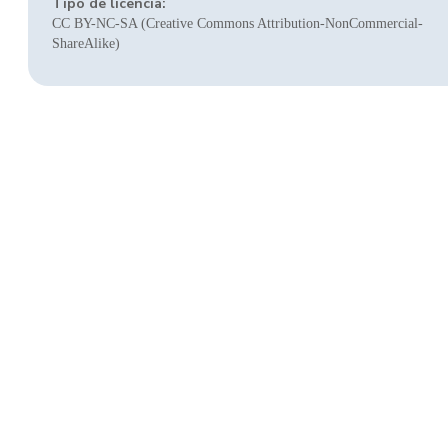
Tipo de licencia:
CC BY-NC-SA (Creative Commons Attribution-NonCommercial-
ShareAlike)