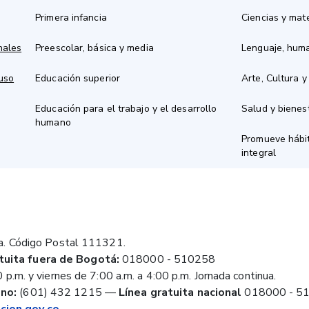
Primera infancia
Ciencias y mat
nales
Preescolar, básica y media
Lenguaje, hum
 uso
Educación superior
Arte, Cultura y
Educación para el trabajo y el desarrollo
Salud y bienes
humano
Promueve hábit
integral
a. Código Postal 111321.
tuita fuera de Bogotá:
018000 - 510258
 p.m. y viernes de 7:00 a.m. a 4:00 p.m. Jornada continua.
no:
(601) 432 1215
—
Línea gratuita nacional
018000 - 5