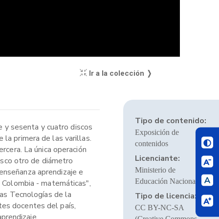
Ir a la colección ❭
Tipo de contenido:
te y sesenta y cuatro discos
Exposición de
la primera de las varillas.
contenidos
ercera. La única operación
Licenciante:
disco otro de diámetro
Ministerio de
 enseñanza aprendizaje e
Educación Nacional
e Colombia - matemáticas",
vas Tecnologías de la
Tipo de licencia:
tes docentes del país,
CC BY-NC-SA
prendizaje,
(Creative Commons