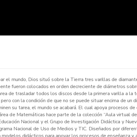
ear el mundo, Dios situó sobre la Tierra tres varillas de diaman
mente fueron colocados en orden decreciente de diámetros sobre 
a de trasladar todos los discos desde la primera varilla a la t
a, pero con la condición de que no se puede situar encima de un 
inen su tarea, el mundo se acabará. El cual apoya procesos de
 área de Matemáticas hace parte de la colección “Aula virtual d
 Educación Nacional y el Grupo de Investigación Didáctica y Nue
ograma Nacional de Uso de Medios y TIC. Diseñados por diferen
 modelos didácticos para apoyar los procesos de enseñanza y a