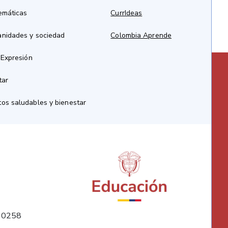
emáticas
CurrIdeas
anidades y sociedad
Colombia Aprende
 Expresión
tar
os saludables y bienestar
10258