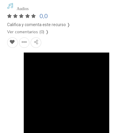
Audios
0,0
Califica y comenta este recurso ❭
Ver comentarios (0)
❭