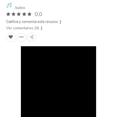
Audios
0,0
Califica y comenta este recurso ❭
Ver comentarios (0)
❭