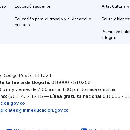
 uso
Educación superior
Arte, Cultura y
Educación para el trabajo y el desarrollo
Salud y bienes
humano
Promueve hábit
integral
a. Código Postal 111321.
tuita fuera de Bogotá:
018000 - 510258
 p.m. y viernes de 7:00 a.m. a 4:00 p.m. Jornada continua.
no:
(601) 432 1215
—
Línea gratuita nacional
018000 - 5
ion.gov.co
judiciales@mineducacion.gov.co