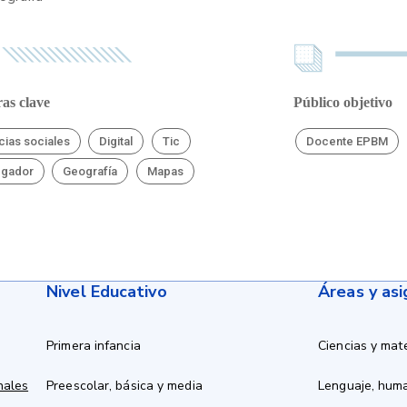
as clave
Público objetivo
cias sociales
Digital
Tic
Docente EPBM
egador
Geografía
Mapas
Nivel Educativo
Áreas y as
Primera infancia
Ciencias y mat
nales
Preescolar, básica y media
Lenguaje, hum