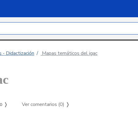
 - Didactización
Mapas temáticos del igac
ac
Ver comentarios (0)
❭
so ❭