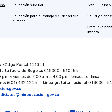
 uso
Educación superior
Arte, Cultura y
Educación para el trabajo y el desarrollo
Salud y bienes
humano
Promueve hábit
integral
a. Código Postal 111321.
tuita fuera de Bogotá:
018000 - 510258
 p.m. y viernes de 7:00 a.m. a 4:00 p.m. Jornada continua.
no:
(601) 432 1215
—
Línea gratuita nacional
018000 - 5
ion.gov.co
judiciales@mineducacion.gov.co