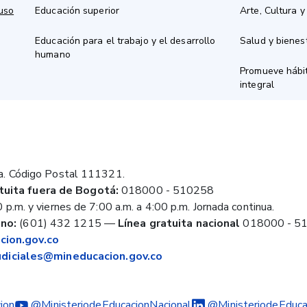
 uso
Educación superior
Arte, Cultura y
Educación para el trabajo y el desarrollo
Salud y bienes
humano
Promueve hábit
integral
a. Código Postal 111321.
tuita fuera de Bogotá:
018000 - 510258
 p.m. y viernes de 7:00 a.m. a 4:00 p.m. Jornada continua.
no:
(601) 432 1215
—
Línea gratuita nacional
018000 - 5
ion.gov.co
judiciales@mineducacion.gov.co
ion
@MinisteriodeEducacionNacional
@MinisteriodeEduca