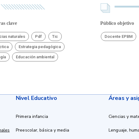
as clave
Público objetivo
cias naturales
Pdf
Tic
Docente EPBM
ctica
Estrategia pedagógica
ogía
Educación ambiental
Nivel Educativo
Áreas y as
Primera infancia
Ciencias y mat
nales
Preescolar, básica y media
Lenguaje, hum