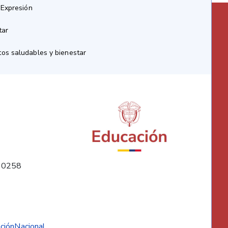
 Expresión
tar
os saludables y bienestar
10258
ciónNacional