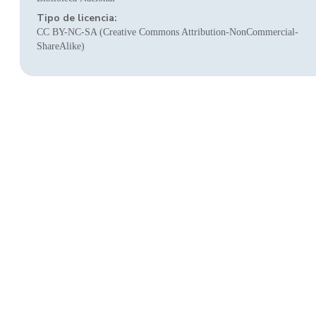
Tipo de licencia:
CC BY-NC-SA (Creative Commons Attribution-NonCommercial-
ShareAlike)