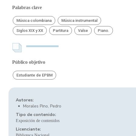
Palabras clave
Música colombiana
Música instrumental
Siglos XIX y XX
Partitura
Valse
Piano.
Público objetivo
Estudiante de EPBM
Autores:
Morales Pino, Pedro
Tipo de contenido:
Exposición de contenidos
Licenciante:
Biblioteca Nacional