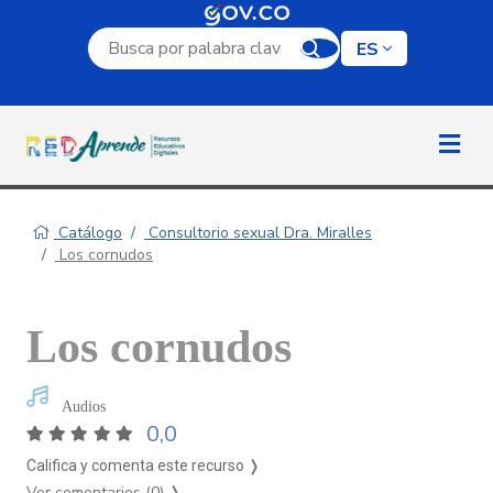
Campo de búsqueda por palabra clave
ES
Catálogo
Consultorio sexual Dra. Miralles
Los cornudos
Los cornudos
Audios
0,0
Califica y comenta este recurso ❭
Ver comentarios (0)
❭