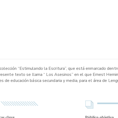
olección “Estimulando la Escritura”, que está enmarcado dentro
presente texto se llama “ Los Asesinos” en el que Ernest Hemin
s de educación básica secundaria y media, para el área de Lengu
as clave
Público objetivo