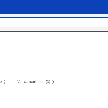
Ver comentarios (0)
❭
so ❭