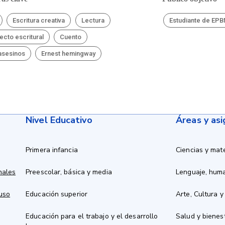
Escritura creativa
Lectura
Estudiante de EP
ecto escritural
Cuento
asesinos
Ernest hemingway
Nivel Educativo
Áreas y as
Primera infancia
Ciencias y mat
nales
Preescolar, básica y media
Lenguaje, hum
 uso
Educación superior
Arte, Cultura y
Educación para el trabajo y el desarrollo
Salud y bienes