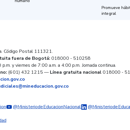
humano
Promueve hábit
integral
a. Código Postal 111321.
tuita fuera de Bogotá:
018000 - 510258
 p.m. y viernes de 7:00 a.m. a 4:00 p.m. Jornada continua.
no:
(601) 432 1215
—
Línea gratuita nacional
018000 - 5
ion.gov.co
judiciales@mineducacion.gov.co
ion
@MinisteriodeEducacionNacional
@MinisteriodeEduca
idad