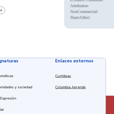
Attribution-
BM
NonCommercial-
ShareAlike)
ignaturas
Enlaces externos
emáticas
CurrIdeas
anidades y sociedad
Colombia Aprende
 Expresión
tar