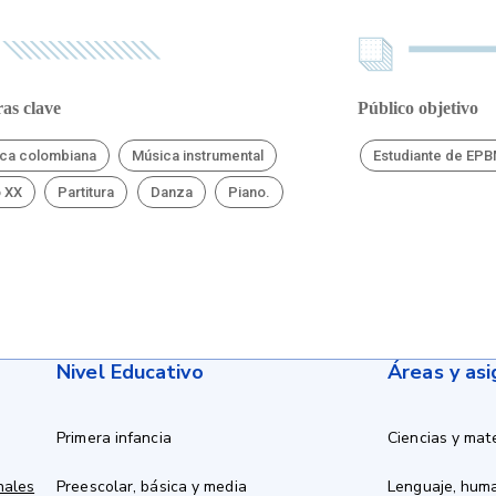
as clave
Público objetivo
ca colombiana
Música instrumental
Estudiante de EP
o XX
Partitura
Danza
Piano.
Nivel Educativo
Áreas y as
Primera infancia
Ciencias y mat
nales
Preescolar, básica y media
Lenguaje, hum