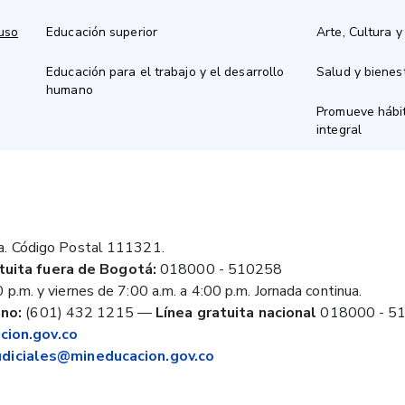
 uso
Educación superior
Arte, Cultura y
Educación para el trabajo y el desarrollo
Salud y bienes
humano
Promueve hábit
integral
a. Código Postal 111321.
tuita fuera de Bogotá:
018000 - 510258
 p.m. y viernes de 7:00 a.m. a 4:00 p.m. Jornada continua.
no:
(601) 432 1215
—
Línea gratuita nacional
018000 - 5
ion.gov.co
judiciales@mineducacion.gov.co