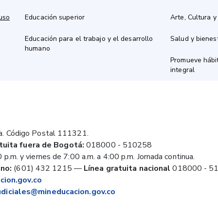
 uso
Educación superior
Arte, Cultura y
Educación para el trabajo y el desarrollo
Salud y bienes
humano
Promueve hábit
integral
a. Código Postal 111321.
tuita fuera de Bogotá:
018000 - 510258
 p.m. y viernes de 7:00 a.m. a 4:00 p.m. Jornada continua.
no:
(601) 432 1215
—
Línea gratuita nacional
018000 - 5
ion.gov.co
judiciales@mineducacion.gov.co