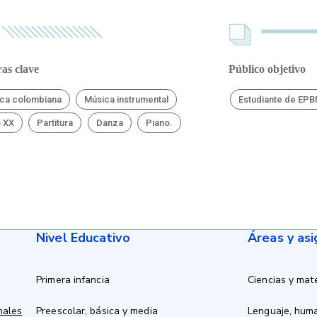
as clave
Público objetivo
ca colombiana
Música instrumental
Estudiante de EP
o XX
Partitura
Danza
Piano.
Nivel Educativo
Áreas y as
Primera infancia
Ciencias y mat
nales
Preescolar, básica y media
Lenguaje, hum