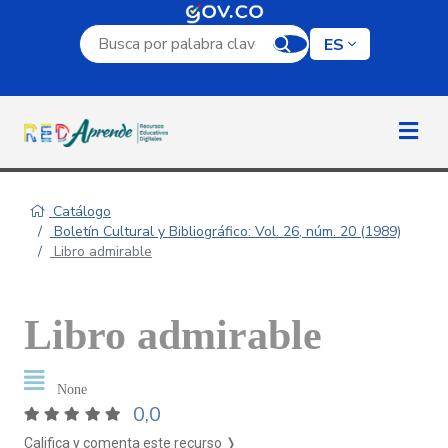
Campo de búsqueda por palabra clave
ES
Catálogo
Boletín Cultural y Bibliográfico: Vol. 26, núm. 20 (1989)
Libro admirable
Libro admirable
None
0,0
Califica y comenta este recurso ❭