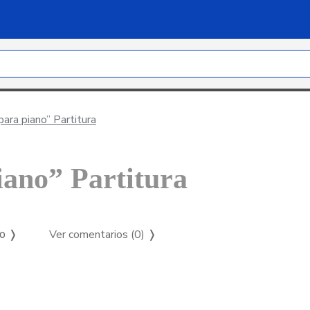
 para piano” Partitura
piano” Partitura
Ver comentarios (0)
❭
so ❭