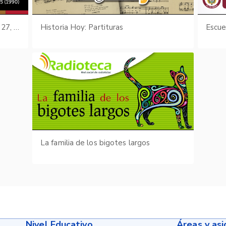
Boletín Cultural y Bibliográfico: Vol. 27, núm. 24-25 (1990)
Historia Hoy: Partituras
La familia de los bigotes largos
Nivel Educativo
Áreas y as