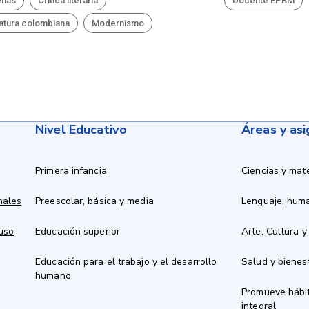
eñas
Crítica literaria
Docente EPBM
ratura colombiana
Modernismo
Nivel Educativo
Áreas y as
Primera infancia
Ciencias y mat
nales
Preescolar, básica y media
Lenguaje, hum
 uso
Educación superior
Arte, Cultura y
Educación para el trabajo y el desarrollo
Salud y bienes
humano
Promueve hábit
integral