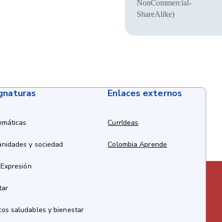
NonCommercial-
ShareAlike)
ignaturas
Enlaces externos
emáticas
CurrIdeas
anidades y sociedad
Colombia Aprende
 Expresión
tar
os saludables y bienestar