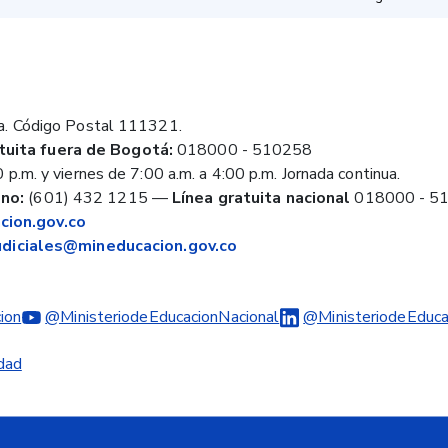
a. Código Postal 111321.
tuita fuera de Bogotá:
018000 - 510258
 p.m. y viernes de 7:00 a.m. a 4:00 p.m. Jornada continua.
no:
(601) 432 1215
—
Línea gratuita nacional
018000 - 5
ion.gov.co
judiciales@mineducacion.gov.co
ion
@MinisteriodeEducacionNacional
@MinisteriodeEduca
idad