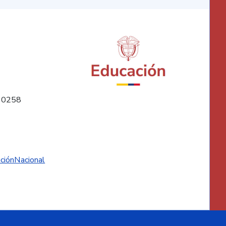
10258
ciónNacional