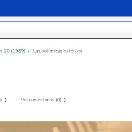
úm. 20 (1989)
Las polémicas estériles
Ver comentarios (0)
❭
so ❭