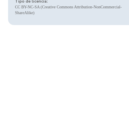
Tipo de licencia:
CC BY-NC-SA (Creative Commons Attribution-NonCommercial-
ShareAlike)