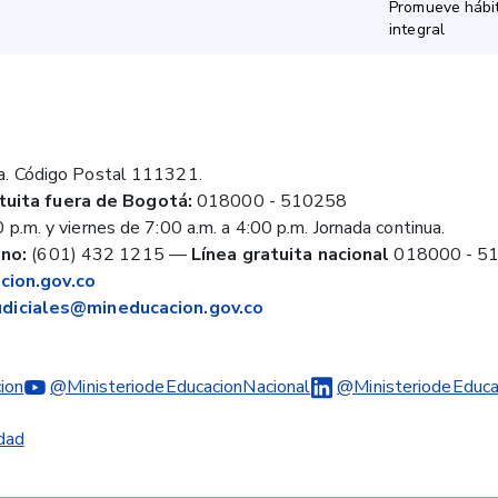
Promueve hábit
integral
a. Código Postal 111321.
tuita fuera de Bogotá:
018000 - 510258
 p.m. y viernes de 7:00 a.m. a 4:00 p.m. Jornada continua.
no:
(601) 432 1215
—
Línea gratuita nacional
018000 - 5
ion.gov.co
judiciales@mineducacion.gov.co
ion
@MinisteriodeEducacionNacional
@MinisteriodeEduca
idad