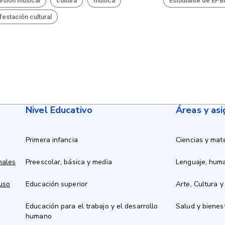
esión musical
cultura
música
Estudiante de EP
festación cultural
Nivel Educativo
Áreas y as
Primera infancia
Ciencias y mat
nales
Preescolar, básica y media
Lenguaje, hum
 uso
Educación superior
Arte, Cultura y
Educación para el trabajo y el desarrollo
Salud y bienes
humano