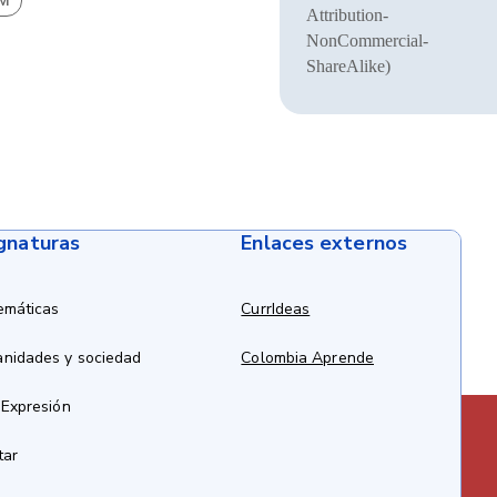
BM
Attribution-
NonCommercial-
ShareAlike)
ignaturas
Enlaces externos
emáticas
CurrIdeas
anidades y sociedad
Colombia Aprende
 Expresión
tar