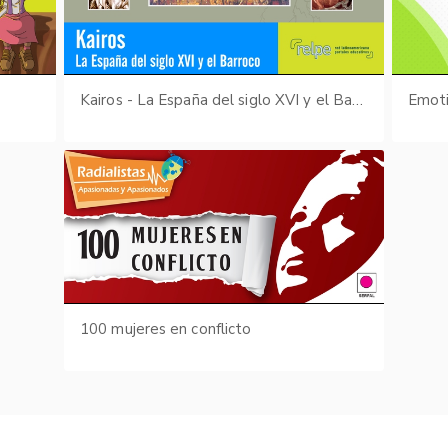
s
Kairos - La España del siglo XVI y el Barroco
Emot
100 mujeres en conflicto