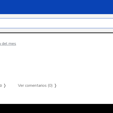
a del mes
Ver comentarios (0)
❭
so ❭