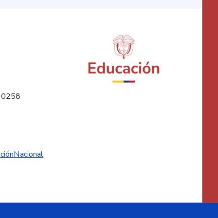
10258
ciónNacional