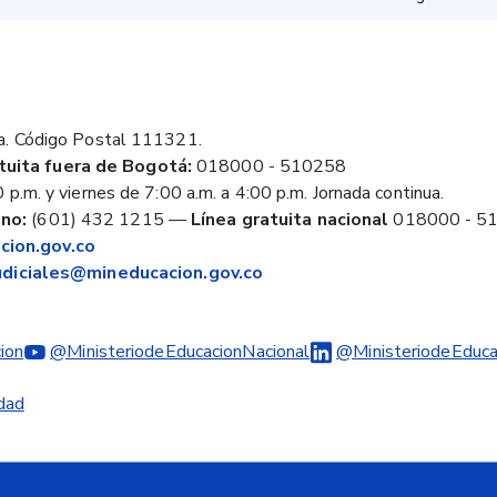
a. Código Postal 111321.
tuita fuera de Bogotá:
018000 - 510258
 p.m. y viernes de 7:00 a.m. a 4:00 p.m. Jornada continua.
no:
(601) 432 1215
—
Línea gratuita nacional
018000 - 5
ion.gov.co
judiciales@mineducacion.gov.co
ion
@MinisteriodeEducacionNacional
@MinisteriodeEduca
idad