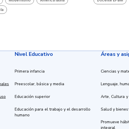
Modernismo
América latina
Docente EPBM
la
Nivel Educativo
Áreas y as
Primera infancia
Ciencias y mat
nales
Preescolar, básica y media
Lenguaje, hum
 uso
Educación superior
Arte, Cultura y
Educación para el trabajo y el desarrollo
Salud y bienes
humano
Promueve hábit
integral