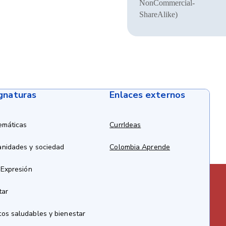
NonCommercial-
ShareAlike)
ignaturas
Enlaces externos
emáticas
CurrIdeas
anidades y sociedad
Colombia Aprende
 Expresión
tar
os saludables y bienestar