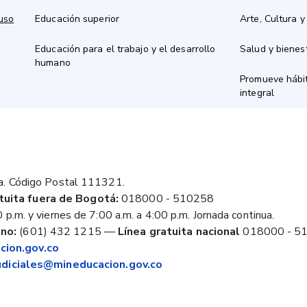
 uso
Educación superior
Arte, Cultura y
Educación para el trabajo y el desarrollo
Salud y bienes
humano
Promueve hábit
integral
a. Código Postal 111321.
tuita fuera de Bogotá:
018000 - 510258
 p.m. y viernes de 7:00 a.m. a 4:00 p.m. Jornada continua.
no:
(601) 432 1215
—
Línea gratuita nacional
018000 - 5
ion.gov.co
judiciales@mineducacion.gov.co