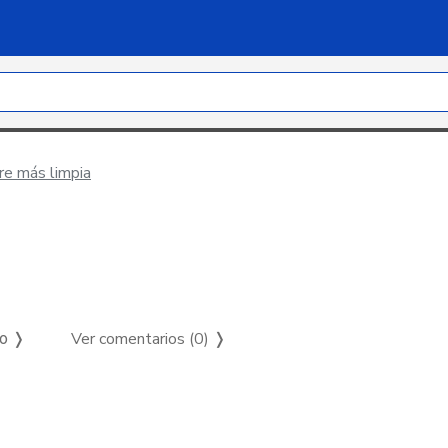
re más limpia
Ver comentarios (0)
❭
so ❭