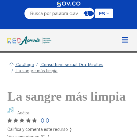
Campo de búsqueda por palabra clave
ES
Catálogo
Consultorio sexual Dra. Miralles
La sangre más limpia
La sangre más limpia
Audios
0,0
Califica y comenta este recurso ❭
Ver comentarios (0)
❭