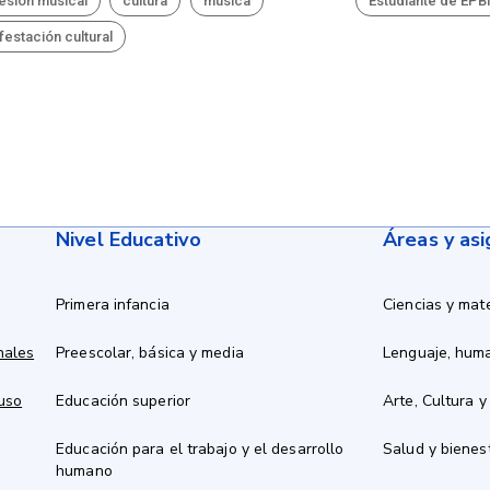
esión musical
cultura
música
Estudiante de EP
festación cultural
Nivel Educativo
Áreas y as
Primera infancia
Ciencias y mat
nales
Preescolar, básica y media
Lenguaje, hum
 uso
Educación superior
Arte, Cultura y
Educación para el trabajo y el desarrollo
Salud y bienes
humano