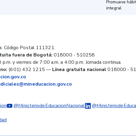
Promueve hábit
integral
a. Código Postal 111321.
tuita fuera de Bogotá:
018000 - 510258
 p.m. y viernes de 7:00 a.m. a 4:00 p.m. Jornada continua.
no:
(601) 432 1215
—
Línea gratuita nacional
018000 - 5
ion.gov.co
judiciales@mineducacion.gov.co
ion
@MinisteriodeEducacionNacional
@MinisteriodeEduca
idad