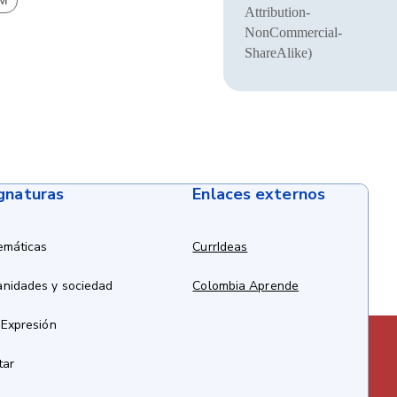
BM
Attribution-
NonCommercial-
ShareAlike)
ignaturas
Enlaces externos
emáticas
CurrIdeas
anidades y sociedad
Colombia Aprende
 Expresión
tar