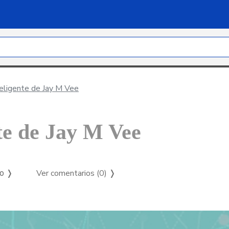
teligente de Jay M Vee
te de Jay M Vee
Ver comentarios (0)
❭
so ❭