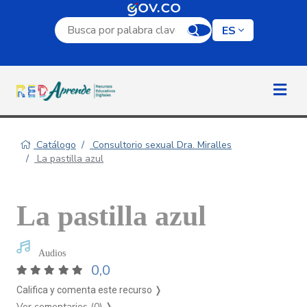
Campo de búsqueda por palabra clave
ES
Catálogo
Consultorio sexual Dra. Miralles
La pastilla azul
La pastilla azul
Audios
0,0
Califica y comenta este recurso ❭
Ver comentarios (0)
❭