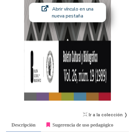
Abrir vínculo en una
nueva pestaña
Ir a la colección ❭
Descripción
Sugerencia de uso pedagógico