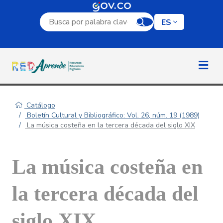
Campo de búsqueda por palabra clave
ES
Catálogo
Boletín Cultural y Bibliográfico: Vol. 26, núm. 19 (1989)
La música costeña en la tercera década del siglo XIX
La música costeña en
la tercera década del
siglo XIX