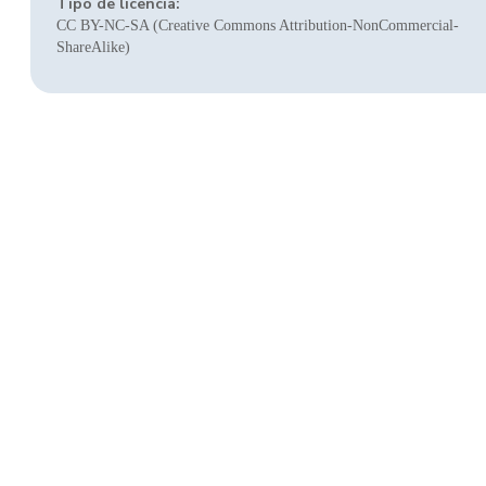
Tipo de licencia:
CC BY-NC-SA (Creative Commons Attribution-NonCommercial-
ShareAlike)