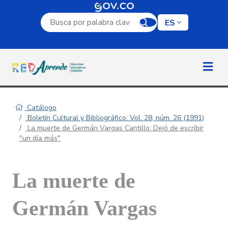
Campo de búsqueda por palabra clave
ES
Catálogo
Boletín Cultural y Bibliográfico: Vol. 28, núm. 26 (1991)
La muerte de Germán Vargas Cantillo: Dejó de escribir
"un día más"
La muerte de
Germán Vargas