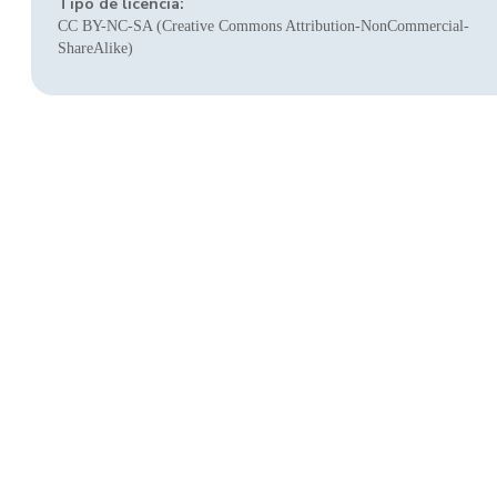
Tipo de licencia:
CC BY-NC-SA (Creative Commons Attribution-NonCommercial-
ShareAlike)