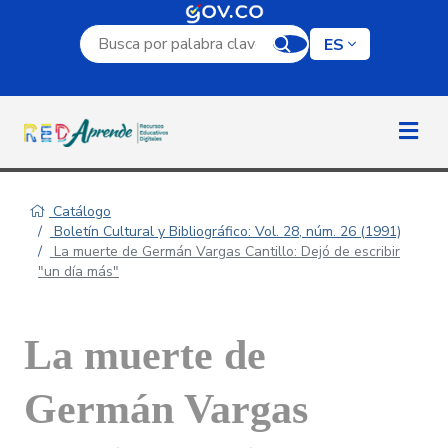
Campo de búsqueda por palabra clave
ES
Catálogo
Boletín Cultural y Bibliográfico: Vol. 28, núm. 26 (1991)
La muerte de Germán Vargas Cantillo: Dejó de escribir
"un día más"
La muerte de
Germán Vargas