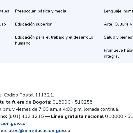
nales
Preescolar, básica y media
Lenguaje, hum
 uso
Educación superior
Arte, Cultura y
Educación para el trabajo y el desarrollo
Salud y bienes
humano
Promueve hábit
integral
a. Código Postal 111321.
tuita fuera de Bogotá:
018000 - 510258
 p.m. y viernes de 7:00 a.m. a 4:00 p.m. Jornada continua.
no:
(601) 432 1215
—
Línea gratuita nacional
018000 - 5
ion.gov.co
judiciales@mineducacion.gov.co