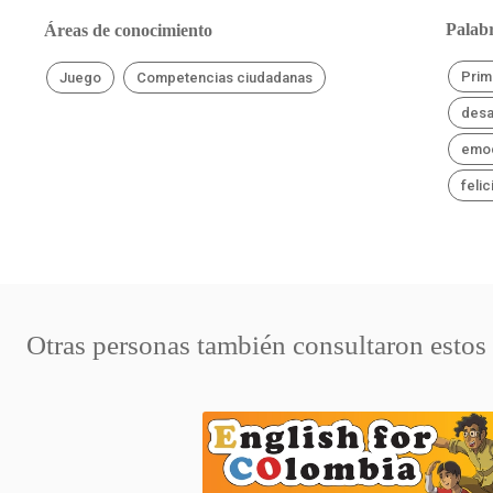
Palabr
Áreas de conocimiento
Prim
Juego
Competencias ciudadanas
desa
emo
feli
Otras personas también consultaron estos