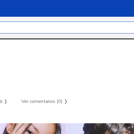
Ver comentarios (0)
❭
so ❭