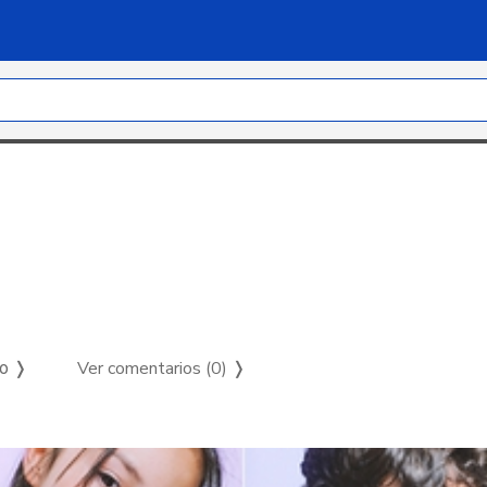
Ver comentarios (0)
❭
so ❭