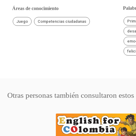
Palabr
Áreas de conocimiento
Prim
Juego
Competencias ciudadanas
desa
emo
feli
Otras personas también consultaron estos