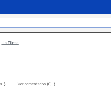
La Elipse
Ver comentarios (0)
❭
so ❭