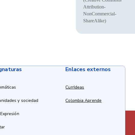
Attribution-
NonCommercial-
ShareAlike)
ignaturas
Enlaces externos
emáticas
CurrIdeas
anidades y sociedad
Colombia Aprende
 Expresión
tar