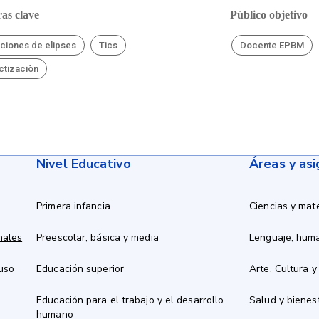
as clave
Público objetivo
ciones de elipses
Tics
Docente EPBM
ctizaciòn
Nivel Educativo
Áreas y as
Primera infancia
Ciencias y mat
nales
Preescolar, básica y media
Lenguaje, hum
 uso
Educación superior
Arte, Cultura y
Educación para el trabajo y el desarrollo
Salud y bienes
humano