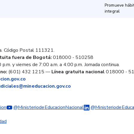
Promueve hábit
integral
a. Código Postal 111321.
tuita fuera de Bogotá:
018000 - 510258
 p.m. y viernes de 7:00 a.m. a 4:00 p.m. Jornada continua.
no:
(601) 432 1215
—
Línea gratuita nacional
018000 - 5
ion.gov.co
judiciales@mineducacion.gov.co
ion
@MinisteriodeEducacionNacional
@MinisteriodeEduca
idad