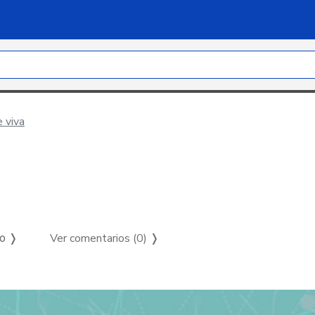
 viva
Ver comentarios (0)
❭
so ❭