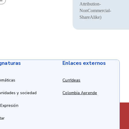
BM
Attribution-
NonCommercial-
ShareAlike)
ignaturas
Enlaces externos
emáticas
CurrIdeas
anidades y sociedad
Colombia Aprende
 Expresión
tar