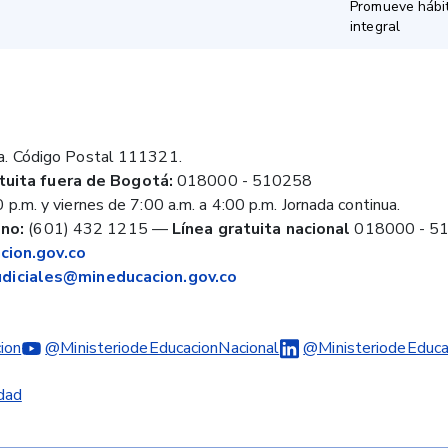
Promueve hábit
integral
a. Código Postal 111321.
tuita fuera de Bogotá:
018000 - 510258
 p.m. y viernes de 7:00 a.m. a 4:00 p.m. Jornada continua.
no:
(601) 432 1215
—
Línea gratuita nacional
018000 - 5
ion.gov.co
judiciales@mineducacion.gov.co
ion
@MinisteriodeEducacionNacional
@MinisteriodeEduca
idad