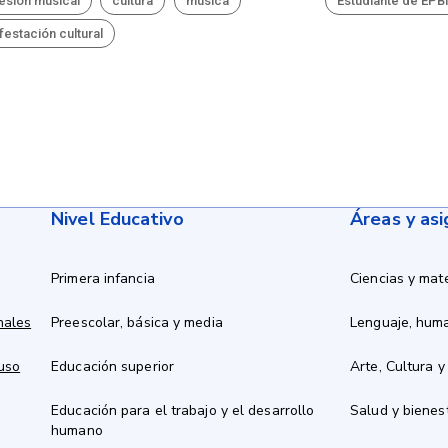
esión musical
cultura
música
Estudiante de EP
festación cultural
Nivel Educativo
Áreas y as
Primera infancia
Ciencias y mat
nales
Preescolar, básica y media
Lenguaje, hum
 uso
Educación superior
Arte, Cultura y
Educación para el trabajo y el desarrollo
Salud y bienes
humano