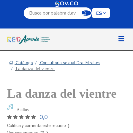
Campo de búsqueda por palabra clave
ES
Catálogo
Consultorio sexual Dra. Miralles
La danza del vientre
La danza del vientre
Audios
0,0
Califica y comenta este recurso ❭
Ver comentarios (0)
❭