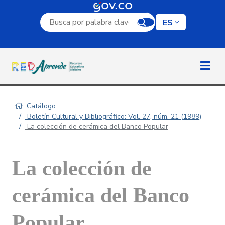
Campo de búsqueda por palabra clave
ES
Catálogo
Boletín Cultural y Bibliográfico: Vol. 27, núm. 21 (1989)
La colección de cerámica del Banco Popular
La colección de
cerámica del Banco
Popular