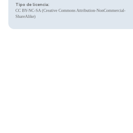
Tipo de licencia:
CC BY-NC-SA (Creative Commons Attribution-NonCommercial-
ShareAlike)