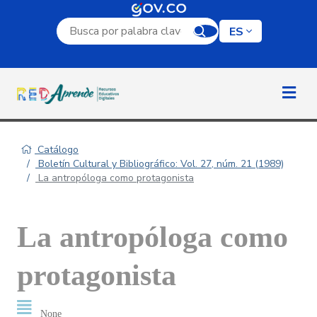
Campo de búsqueda por palabra clave
ES
Catálogo
Boletín Cultural y Bibliográfico: Vol. 27, núm. 21 (1989)
La antropóloga como protagonista
La antropóloga como
protagonista
None