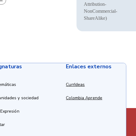
BM
Attribution-
NonCommercial-
ShareAlike)
ignaturas
Enlaces externos
emáticas
CurrIdeas
anidades y sociedad
Colombia Aprende
 Expresión
tar