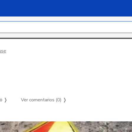
use
Ver comentarios (0)
❭
so ❭