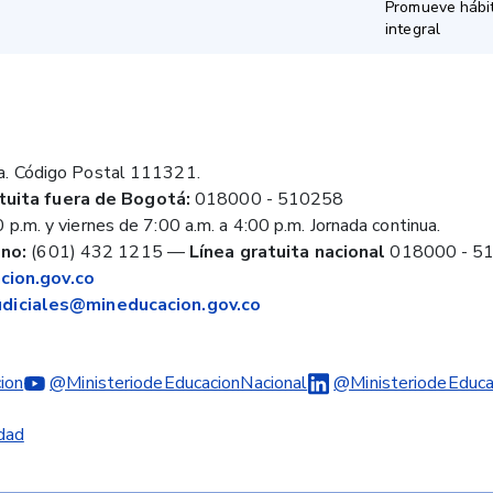
Promueve hábit
integral
a. Código Postal 111321.
tuita fuera de Bogotá:
018000 - 510258
 p.m. y viernes de 7:00 a.m. a 4:00 p.m. Jornada continua.
no:
(601) 432 1215
—
Línea gratuita nacional
018000 - 5
ion.gov.co
judiciales@mineducacion.gov.co
ion
@MinisteriodeEducacionNacional
@MinisteriodeEduca
idad