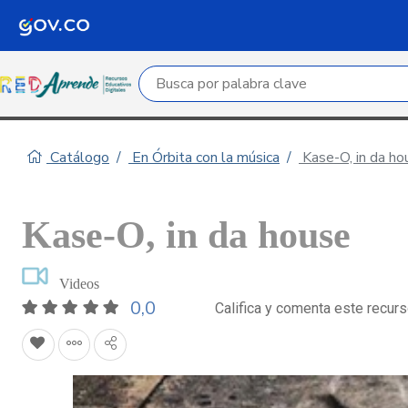
Campo de búsqueda por palabra clave
Catálogo
En Órbita con la música
Kase-O, in da ho
Kase-O, in da house
Videos
0,0
Califica y comenta este recur