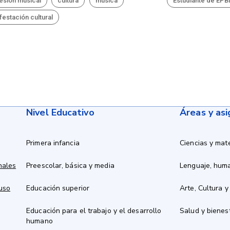
esión musical
cultura
música
Estudiante de EP
festación cultural
Nivel Educativo
Áreas y as
Primera infancia
Ciencias y mat
nales
Preescolar, básica y media
Lenguaje, hum
 uso
Educación superior
Arte, Cultura y
Educación para el trabajo y el desarrollo
Salud y bienes
humano